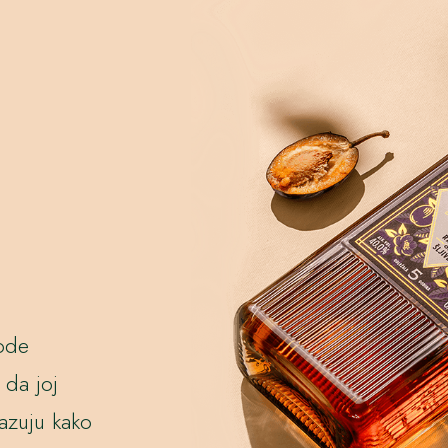
rode
 da joj
azuju kako