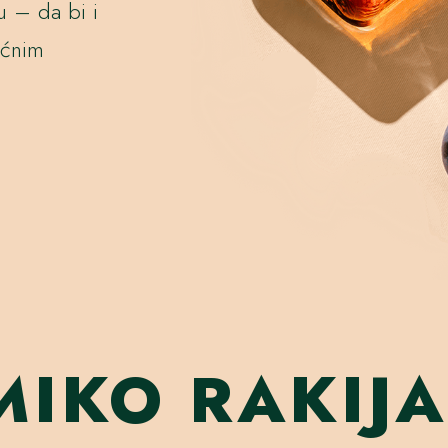
u – da bi i
oćnim
MIKO RAKIJA