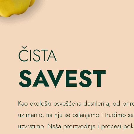
ČISTA
SAVEST
Kao ekološki osvešćena destilerija, od pri
uzimamo, na nju se oslanjamo i trudimo se
uzvratimo. Naša proizvodnja i procesi pok