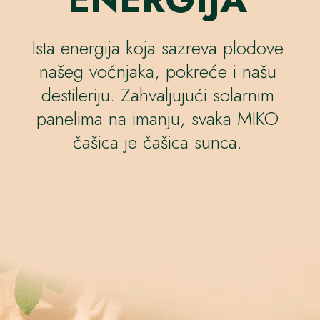
Ista energija koja sazreva plodove
našeg voćnjaka, pokreće i našu
destileriju. Zahvaljujući solarnim
panelima na imanju, svaka MIKO
čašica je čašica sunca.