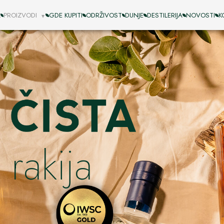
A
PROIZVODI
GDE KUPITI
ODRŽIVOST
DUNJE
DESTILERIJA
NOVOSTI
K
rakija