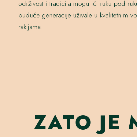
održivost i tradicija mogu ići ruku pod ruk
buduće generacije uživale u kvalitetnim v
rakijama.
ZATO JE 