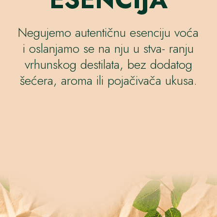
Negujemo autentičnu esenciju voća
i oslanjamo se na nju u stva- ranju
vrhunskog destilata, bez dodatog
šećera, aroma ili pojačivača ukusa.