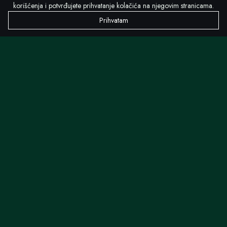
korišćenja i potvrđujete prihvatanje kolačića na njegovim stranicama.
Prihvatam