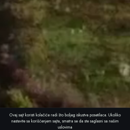
Ovaj sajt koristi kolačiće radi što boljeg iskustva posetilaca. Ukoliko
nastavite sa korišćenjem sajta, smatra se da ste saglasni sa našim
uslovima